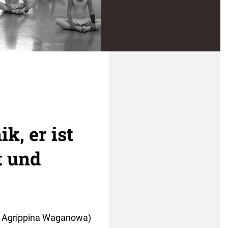
k, er ist
t und
t Agrippina Waganowa)